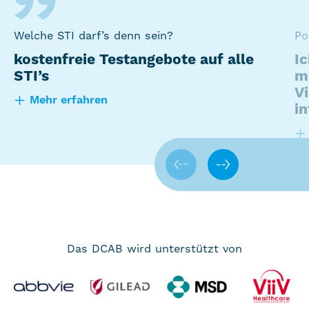
Welche STI darf’s denn sein?
Po
Sa
Br
Ac
kostenfreie Testangebote auf alle
I
M
W
N
STI’s
m
b
P
V
ü
Mehr erfahren
in
Zurück
Weiter
Das DCAB wird unterstützt von