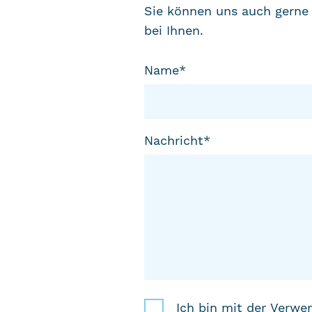
Sie können uns auch gerne 
bei Ihnen.
„
*
“
Name
*
zeigt
erforderliche
Felder
Nachricht
*
an
Einwilligung
*
Ich bin mit der Verw